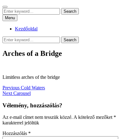
Skip
Search
sznrbt stuffs
to
Search
pár dolog, tőlem
Search
content
for:
Menu
Kezdőoldal
Search
Search
for:
Arches of a Bridge
Limitless arches of the bridge
Bejegyzés
Previous
Previous
Cold Waters
Next
post:
Next
Carousel
navigáció
post:
Vélemény, hozzászólás?
Az e-mail címet nem tesszük közzé.
A kötelező mezőket
*
karakterrel jelöltük
Hozzászólás
*