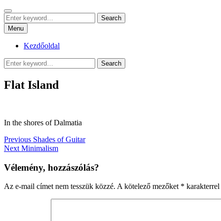
Skip
Search
sznrbt stuffs
to
Search
pár dolog, tőlem
Search
content
for:
Menu
Kezdőoldal
Search
Search
for:
Flat Island
In the shores of Dalmatia
Bejegyzés
Previous
Previous
Shades of Guitar
Next
post:
Next
Minimalism
navigáció
post:
Vélemény, hozzászólás?
Az e-mail címet nem tesszük közzé.
A kötelező mezőket
*
karakterrel 