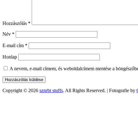
Hozzászólás
*
Név
*
E-mail cím
*
Honlap
A nevem, e-mail címem, és weboldalcímem mentése a böngészőb
Copyright © 2026
sznrbt stuffs
. All Rights Reserved. | Fotografie by