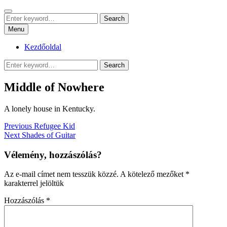
Skip
Search
sznrbt stuffs
to
Search
pár dolog, tőlem
Search
content
for:
Menu
Kezdőoldal
Search
Search
for:
Middle of Nowhere
A lonely house in Kentucky.
Bejegyzés
Previous
Previous
Refugee Kid
Next
post:
Next
Shades of Guitar
navigáció
post:
Vélemény, hozzászólás?
Az e-mail címet nem tesszük közzé.
A kötelező mezőket
*
karakterrel jelöltük
Hozzászólás
*