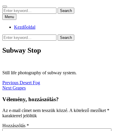
Skip
Search
sznrbt stuffs
to
Search
pár dolog, tőlem
Search
content
for:
Menu
Kezdőoldal
Search
Search
for:
Subway Stop
Still life photography of subway system.
Bejegyzés
Previous
Previous
Desert Fog
Next
post:
Next
Grapes
navigáció
post:
Vélemény, hozzászólás?
Az e-mail címet nem tesszük közzé.
A kötelező mezőket
*
karakterrel jelöltük
Hozzászólás
*