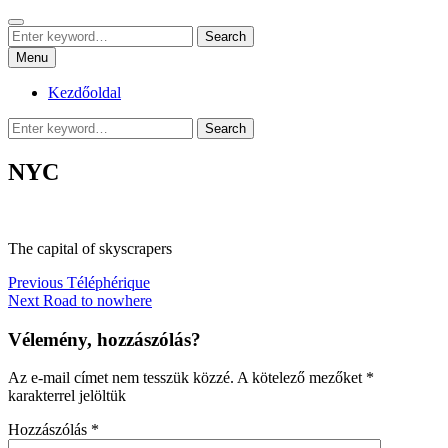
Skip
Search
sznrbt stuffs
to
Search
pár dolog, tőlem
Search
content
for:
Menu
Kezdőoldal
Search
Search
for:
NYC
The capital of skyscrapers
Bejegyzés
Previous
Previous
Téléphérique
Next
post:
Next
Road to nowhere
navigáció
post:
Vélemény, hozzászólás?
Az e-mail címet nem tesszük közzé.
A kötelező mezőket
*
karakterrel jelöltük
Hozzászólás
*