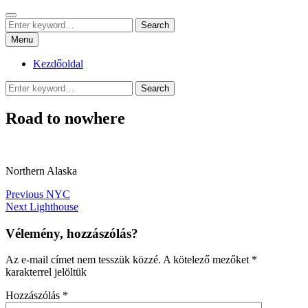
Skip
Search
sznrbt stuffs
to
Search
pár dolog, tőlem
Search
content
for:
Menu
Kezdőoldal
Search
Search
for:
Road to nowhere
Northern Alaska
Bejegyzés
Previous
Previous
NYC
Next
post:
Next
Lighthouse
navigáció
post:
Vélemény, hozzászólás?
Az e-mail címet nem tesszük közzé.
A kötelező mezőket
*
karakterrel jelöltük
Hozzászólás
*